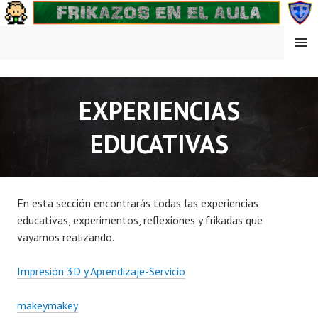
Saltar
al
contenido
MENÚ
FRIKAZOS EN EL AULA
EXPERIENCIAS
EDUCATIVAS
En esta sección encontrarás todas las experiencias
educativas, experimentos, reflexiones y frikadas que
vayamos realizando.
Impresión 3D y Aprendizaje-Servicio
makeymakey