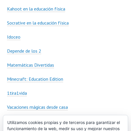
Kahoot en la educación física
Socrative en la educación física
Idoceo
Depende de los 2
Matemáticas Divertidas
Minecraft: Education Edition
1tira1vida
Vacaciones mágicas desde casa
Más allá del juego: gamificando de la A-Z
Utilizamos cookies propias y de terceros para garantizar el
funcionamiento de la web, medir su uso y mejorar nuestros