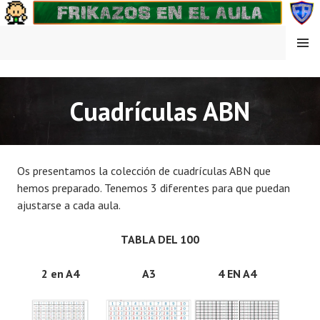
Saltar
al
contenido
MENÚ
FRIKAZOS EN EL AULA
Cuadrículas ABN
Os presentamos la colección de cuadrículas ABN que
hemos preparado. Tenemos 3 diferentes para que puedan
ajustarse a cada aula.
TABLA DEL 100
2 en A4
A3
4 EN A4