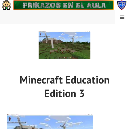
Saltar
al
contenido
MENÚ
FRIKAZOS EN EL AULA
Minecraft Education
Edition 3