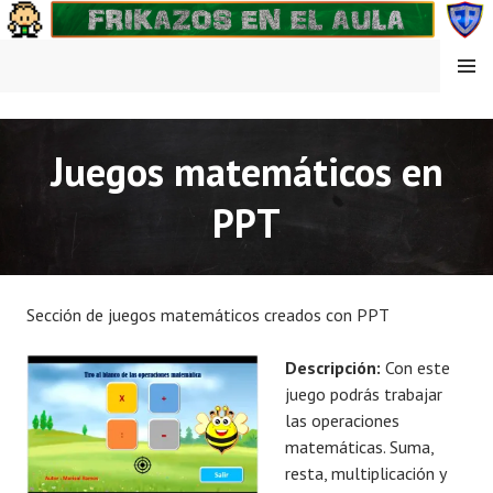
Saltar
al
contenido
MENÚ
FRIKAZOS EN EL AULA
Juegos matemáticos en
PPT
Sección de juegos matemáticos creados con PPT
Descripción:
Con este
juego podrás trabajar
las operaciones
matemáticas. Suma,
resta, multiplicación y