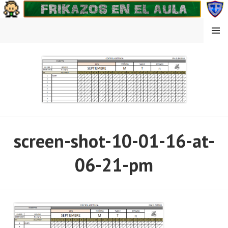
Saltar
al
contenido
MENÚ
FRIKAZOS EN EL AULA
screen-shot-10-01-16-at-
06-21-pm